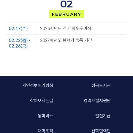
02
FEBRUARY
2026학년도 전기 학위수여식
02.17(수)
2027학년도 봄학기 등록 기간
02.22(월) -
02.26(금)
개인정보처리방침
성곡도서관
찾아오시는길
경력개발지원단
통학버스
발전기금
대학조직
산학협력단