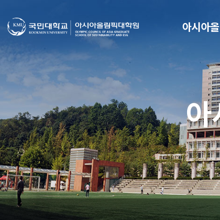
아시아올
아