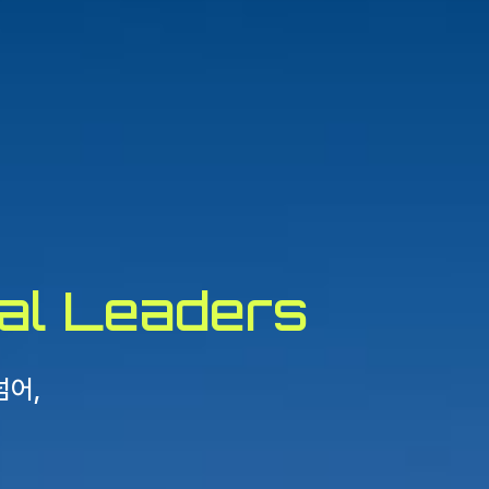
al Leaders
넘어,